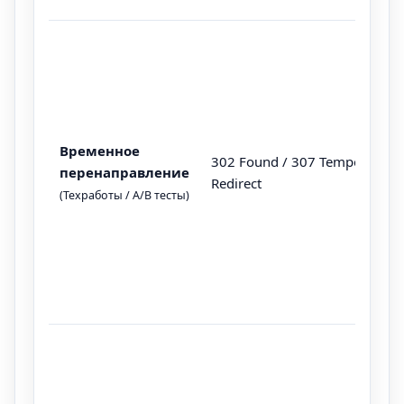
Временное
302 Found / 307 Temporary
перенаправление
Redirect
(Техработы / А/В тесты)