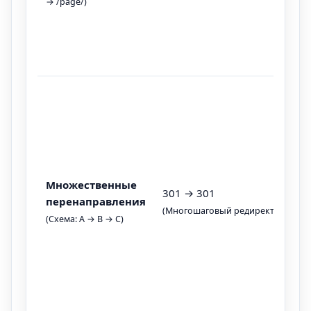
→ /page/)
Множественные
301 → 301
перенаправления
(Многошаговый редирект)
(Схема: A → B → C)