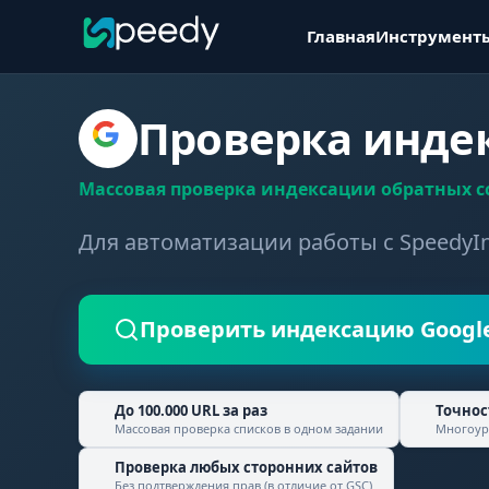
Главная
Инструмент
Проверка индек
Массовая проверка индексации обратных ссы
Для автоматизации работы c SpeedyI
Проверить индексацию Google 
До 100.000 URL за раз
Точнос
Массовая проверка списков в одном задании
Многоур
Проверка
любых сторонних сайтов
Без подтверждения прав (в отличие от GSC)