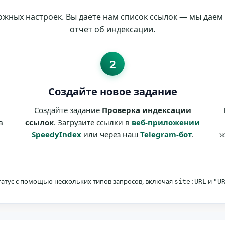
ожных настроек. Вы даете нам список ссылок — мы дае
отчет об индексации.
2
Создайте новое задание
Создайте задание
Проверка индексации
в
ссылок
. Загрузите ссылки в
веб-приложении
SpeedyIndex
или через наш
Telegram-бот
.
ж
атус с помощью нескольких типов запросов, включая
и
site:URL
"U