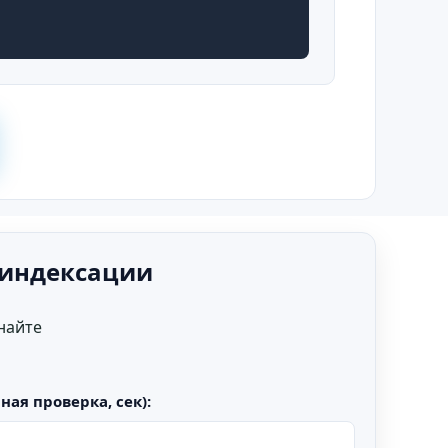
 индексации
найте
ная проверка, сек):