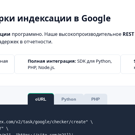
ерки индексации в Google
ации
программно. Наше высокопроизводительное
REST
адержек в отчетности.
ная
Полная интеграция:
SDK для Python,
PHP, Node.js.
cURL
Python
PHP
ex.com/v2/task/google/checker/create" \

" \

/p1", "https://site.com/p2"]}'
