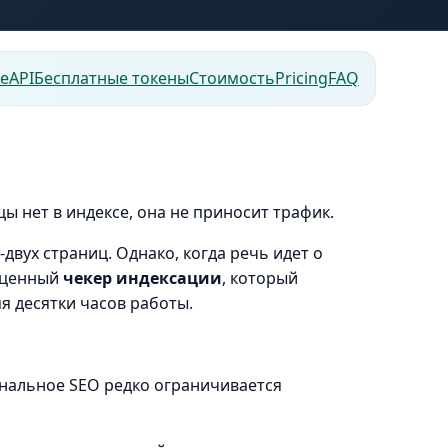
е
API
Бесплатные токены
Стоимость
Pricing
FAQ
ы нет в индексе, она не приносит трафик.
двух страниц. Однако, когда речь идет о
ноценный
чекер индексации
, который
мя десятки часов работы.
ональное SEO редко ограничивается