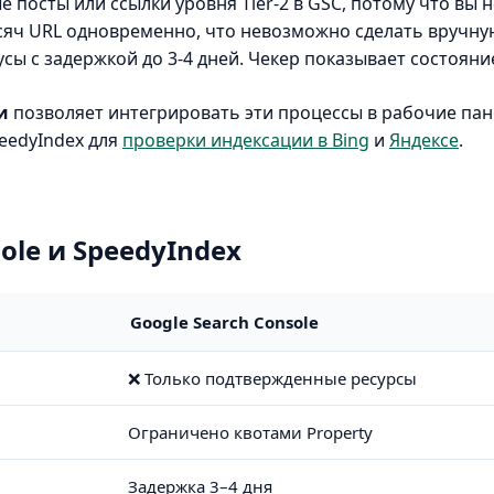
 посты или ссылки уровня Tier-2 в GSC, потому что вы н
яч URL одновременно, что невозможно сделать вручную
сы с задержкой до 3-4 дней. Чекер показывает состояни
и
позволяет интегрировать эти процессы в рабочие пан
eedyIndex для
проверки индексации в Bing
и
Яндексе
.
ole и SpeedyIndex
Google Search Console
❌ Только подтвержденные ресурсы
Ограничено квотами Property
Задержка 3–4 дня