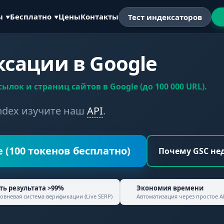
ы
Бесплатно
Цены
Контакты
Тест индексаторов
сации в Google
лок и страниц сайтов в Google (до 100 000 URL).
ndex изучите наш
API
.
(100 токенов бесплатно)
Почему GSC не
ть результата >99%
Экономия времени
овневая система
верификации (Live SERP)
Автоматизация через
простое A