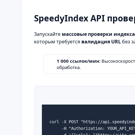
SpeedyIndex API пров
Запускайте
массовые проверки индекс
которым требуется
валидация URL
без з
1 000 ссылок/мин:
Высокоскорост
обработка.
curl -X POST "https://api.speedyind
     -H "Authorization: YOUR_API_KEY
     -d '{"urls": ["https://site.com