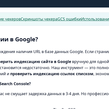
ие чекеров
Скриншоты чекера
GCS ошибки
Использовани
ии в Google?
ждения наличия URL в базе данных Google. Если страниц
верить индексацию сайта в Google
вручную для одной-
 становится недостаточно. Наш инструмент — это пол
ний и
проверить индексацию ссылок списком
, эконо
Search Console?
вас не смущает задержка данных в 3-4 дня. Но професси