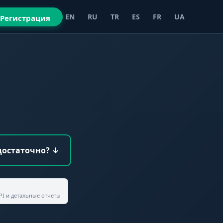
EN
|
RU
|
TR
|
ES
|
FR
|
UA
Регистрация
достаточно? ↓
PI
и детальные отчеты