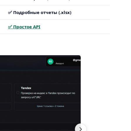
✅ Подробные отчеты (.xlsx)
✅ Простое API
Статус индекса в