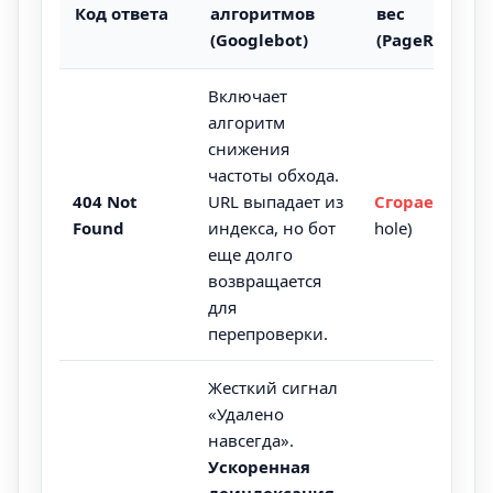
Код ответа
алгоритмов
вес
(Googlebot)
(PageRank)
Включает
алгоритм
снижения
частоты обхода
.
404 Not
URL выпадает из
Сгорает
(Black
Found
индекса, но бот
hole)
еще долго
возвращается
для
перепроверки.
Жесткий сигнал
«Удалено
навсегда».
Ускоренная