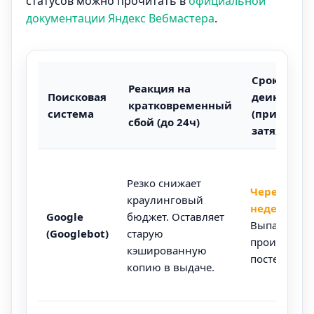
статусов можно прочитать в
официальной
документации Яндекс Вебмастера
.
Сроки
Реакция на
Поисковая
деиндекса
кратковременный
система
(при
сбой (до 24ч)
затяжном 5
Резко снижает
Через 1-2
краулинговый
недели.
Google
бюджет. Оставляет
Выпадение 
(Googlebot)
старую
происходит
кэшированную
постепенно.
копию в выдаче.