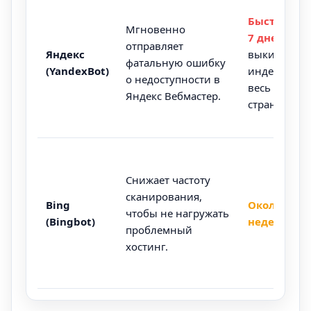
Быстро (от 
Мгновенно
7 дней).
Мо
отправляет
Яндекс
выкинуть и
фатальную ошибку
(YandexBot)
индекса сра
о недоступности в
весь класте
Яндекс Вебмастер.
страниц.
Снижает частоту
сканирования,
Bing
Около 2
чтобы не нагружать
(Bingbot)
недель.
проблемный
хостинг.