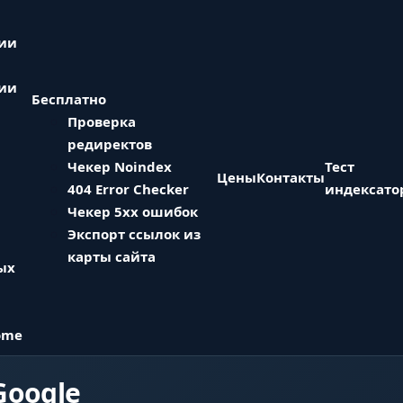
ции
ции
Бесплатно
Проверка
редиректов
Чекер Noindex
Тест
Цены
Контакты
404 Error Checker
индексато
Чекер 5xx ошибок
Экспорт ссылок из
карты сайта
ых
ome
Google