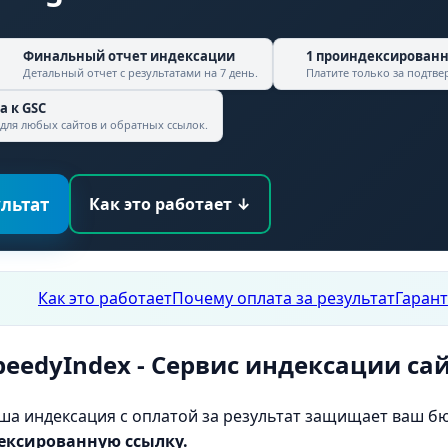
Финальный отчет индексации
1 проиндексированна
Детальный отчет с результатами на 7 день.
Платите только за подтв
па к
GSC
для любых сайтов и обратных ссылок.
ультат
Как это работает ↓
Как это работает
Почему оплата за результат
Гаран
peedyIndex - Сервис индексации са
ша индексация с оплатой за результат защищает ваш б
ексированную ссылку.