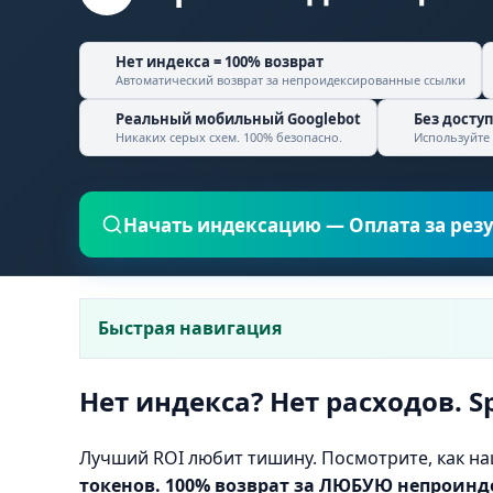
Нет индекса = 100% возврат
Автоматический возврат за непроидексированные ссылки
Реальный мобильный Googlebot
Без досту
Никаких серых схем. 100% безопасно.
Используйте 
Начать индексацию — Оплата за рез
Быстрая навигация
Нет индекса? Нет расходов. S
Лучший ROI любит тишину. Посмотрите, как на
токенов. 100% возврат за ЛЮБУЮ непроинд