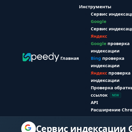
Инструменты
Сервис индекса
Google
Сервис индекса
Яндекс
Google
проверка
индексации
Главная
Bing
проверка
индексации
Яндекс
проверка
индексации
Проверка обратн
ссылок
NEW
API
Расширение Chr
Сервис индексации 