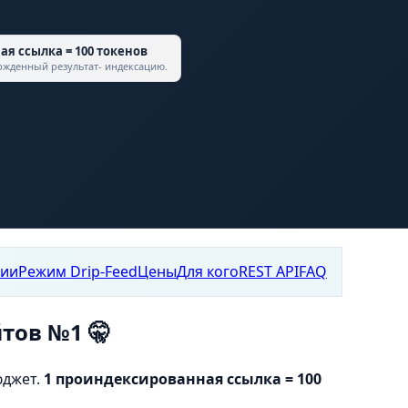
я ссылка = 100 токенов
ержденный результат- индексацию.
тии
Режим Drip-Feed
Цены
Для кого
REST API
FAQ
йтов №1 🤫
юджет.
1 проиндексированная ссылка = 100